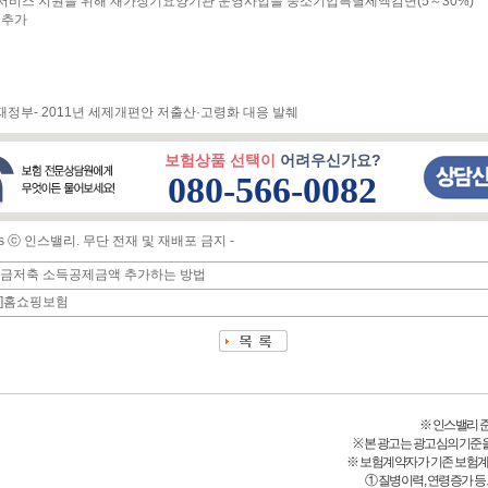
 서비스 지원을 위해 재가장기요양기관 운영사업을 중소기업특별세액감면(5～30%)
 추가
획재정부- 2011년 세제개편안 저출산·고령화 대응 발췌
보험상품 선택이
어려우신가요?
080-566-0082
ghts ⓒ 인스밸리. 무단 전재 및 재배포 금지 -
연금저축 소득공제금액 추가하는 방법
툰]홈쇼핑보험
※ 인스밸리 준법감
※ 본 광고는 광고심의기준
※ 보험계약자가 기존 보험
① 질병이력, 연령증가 