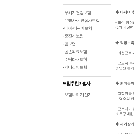
- 무해지건강보험
◆ 다자녀 
- 유병자·간편심사보험
- 출산 장
(2자녀 50
- 태아·어린이보험
- 운전자보험
◆ 직장보
- 암보험
- 실손의료보험
- 여성근로
- 주택화재보험
- 근로자 
- 치매간병보험
종업원 휴게
보험추천마법사
◆ 퇴직급여
- 퇴직연금
- 보험나이 계산기
고령층의 안
- 근로자가
소득공제한도
◆ 재가장