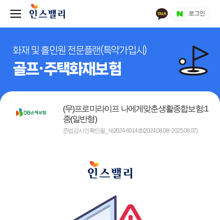
로그인
화재 및 홀인원 전문플랜(특약가입시)
골프·주택화재보험
(무)프로미라이프 나에게맞춘생활종합보험:1
종(일반형)
준법감시인확인필_제2024-6014호(2024.08.08~2025.08.07)