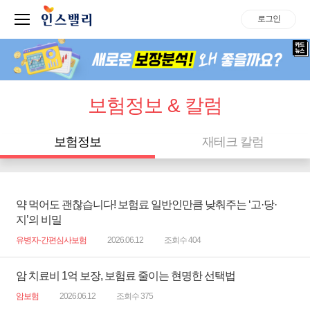
로그인
보험정보 & 칼럼
보험정보
재테크 칼럼
약 먹어도 괜찮습니다! 보험료 일반인만큼 낮춰주는 ‘고·당·
지’의 비밀
유병자·간편심사보험
2026.06.12
조회수 404
암 치료비 1억 보장, 보험료 줄이는 현명한 선택법
암보험
2026.06.12
조회수 375