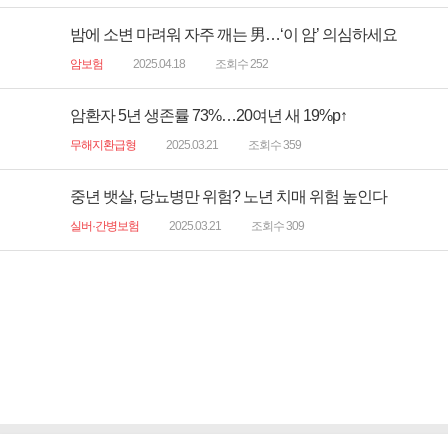
밤에 소변 마려워 자주 깨는 男…‘이 암’ 의심하세요
암보험
2025.04.18
조회수 252
암환자 5년 생존률 73%…20여년 새 19%p↑
무해지환급형
2025.03.21
조회수 359
중년 뱃살, 당뇨병만 위험? 노년 치매 위험 높인다
실버·간병보험
2025.03.21
조회수 309