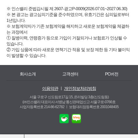
※ 인스밸리 준법감시필 제 2607-광고P-0009(2026.07.01~2027.06.30)
※ 본 광고는 광고심의기준을 준수하였으며, 유효기간은 심의일로부터
1년입니다.
※ 보험계약자가 기존 보험계약을 해지하고 새로운 보험계약을 체결하
는 과정에서
① 질병이력, 연령증가 등으로 가입이 거절되거나 보험료가 인상될 수
있습니다.
② 가입 상품에 따라 새로운 면책기간 적용 및 보장 제한 등 기타 불이익
이 발생할 수 있습니다.
회사소개
고객센터
PC버전
이용약관
ㅣ
개인정보처리방침
서울 구로구 신도림로17길 15, 온리빌딩 3층(신도림동)
(㈜인스밸리 대표이사 서병남 통신판매업신고 서울구로-0766호
사업자등록번호 214-86-62782 ㅣ
보험대리점등록번호 2001048405