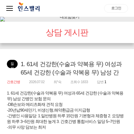
로그인
상담 게시판
1. 61세 건강한(수술과 약복용 무) 여성과
질
문
65세 건강한 (수술과 약복용 무) 남성 간
간호간병
2026.07.02
최*숙
조회수 1833
답변
1
1. 61세 건강한(수술과 약복용 무) 여성과 65세 건강한 (수술과 약복용
무) 남성 간병인 보험 문의
-DB손보와 메리츠화재 견적 요청
-20년납90세만기, 비생신형,해약환급금 미지급형
-간병인 사용일당: 1.일반병원 하루 15만원 기본형과 체증형 2. 요양병
원 하루 3~5만원 최대한 높게 3. 간호간병 통합서비스 일당 5~7만원
-의무 사망 담보는 최저