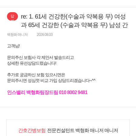
re: 1. 61세 건강한(수술과 약복용 무) 여성
답
변
과 65세 건강한 (수술과 약복용 무) 남성 간
백형화 매니저
2026.08.03
고객님!
문의주신 보험사 각 제안서 발송드리고
상세한 유선상담드렸습니다!
추가로 궁금하신 보험 있으시면은
문의주시면 성심껏 비교 가입 상담드리겠습니다~^^
인스밸리 백형화팀장드림 010 8002 9481
간호간병보험
전문컨설턴트 백형화 매니저 매니저