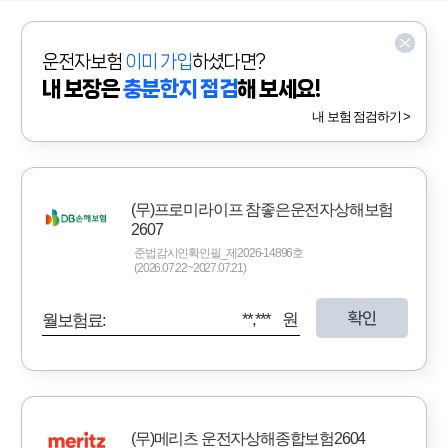
운전자보험
이미 가입
하셨다면?
내 보장은
충분한지 점검
해 보세요!
내 보험 점검하기 >
(무)프로미라이프 참좋은운전자상해보험
2607
준법감시인확인필_제2026-14896호
(2026.07.22~2027.07.21)
확인
**,*** 원
월보험료:
(무)메리츠 운전자상해종합보험2604