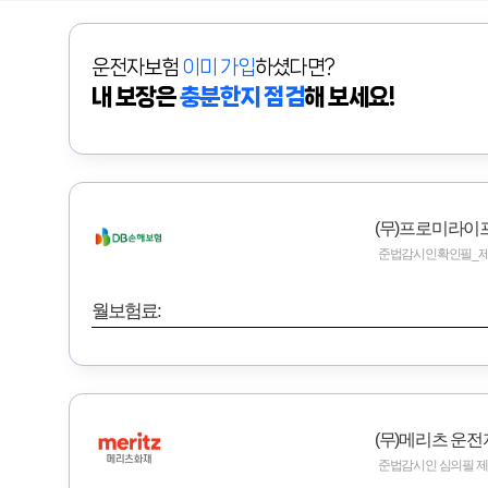
운전자보험
이미 가입
하셨다면?
내 보장은
충분한지 점검
해 보세요!
(무)프로미라이
준법감시인확인필_제2026-
월보험료:
(무)메리츠 운
준법감시인 심의필 제2026-