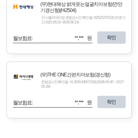
(무)현대해상 밝게웃는얼굴치아보험(연만
기갱신형)(Hi2504)
인스밸리대리점 준법감시인 확인필 제20252703호 (유효기
간 2025.06.19~2026.06.19)
확인
**,*** 원
월보험료:
(무)THE ONE간편치아보험(갱신형)
준법감시인확인필 : 제 2026-M00732호(2026-05-30 ~ 2027-
05-29)
확인
**,*** 원
월보험료: