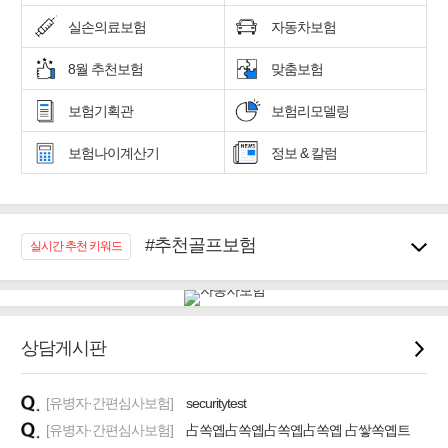
실손의료보험
자동차보험
8월 추천보험
맞춤보험
보험기획관
보험리모델링
보험나이계산기
정보 & 칼럼
#추천골프보험
실시간 추천 키워드
#우리집 화재, 도난대비
#노후대비 연금재테크!
#임플란트, 치아치료보장
#어린이 종합보장
상담게시판
#교통사고대비 운전자보험
#무해지 건강보험
[유병자·간편심사보험]
securitytest
#바뀌기전에 4세대 가입
[유병자·간편심사보험]
占쏙옙占쏙옙占쏙옙占쏙옙 占쌓쏙옙트