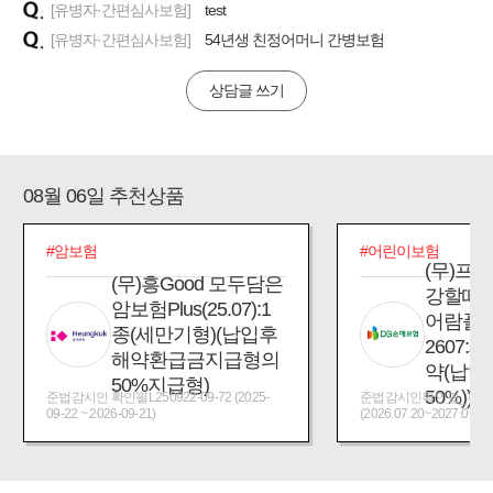
[유병자·간편심사보험]
test
[유병자·간편심사보험]
54년생 친정어머니 간병보험
상담글 쓰기
08월 06일 추천상품
#암보험
#어린이보험
(무)프
(무)흥Good 모두담은
강할때
암보험Plus(25.07):1
어람플
종(세만기형)(납입후
2607:
해약환급금지급형의
약(납입
50%지급형)
50%))
준법감시인 확인필L250922-09-72 (2025-
준법감시인확인필_제2026
09-22 ~ 2026-09-21)
(2026.07.20~2027.07.19