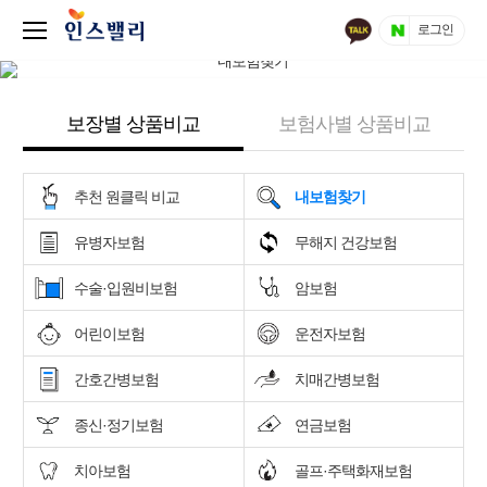
로그인
보장별 상품비교
보험사별 상품비교
추천 원클릭 비교
내보험찾기
유병자보험
무해지 건강보험
수술·입원비보험
암보험
어린이보험
운전자보험
간호간병보험
치매간병보험
종신·정기보험
연금보험
치아보험
골프·주택화재보험