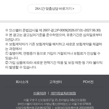
24시간 맞춤상담 바로가기 >
※ 인스밸리 준법감시필 제 2607-광고P-0009(2026.07.01~2027.06.30)
※ 본 광고는 광고심의기준을 준수하였으며, 유효기간은 심의일로부터
1년입니다.
※ 보험계약자가 기존 보험계약을 해지하고 새로운 보험계약을 체결하
는 과정에서
① 질병이력, 연령증가 등으로 가입이 거절되거나 보험료가 인상될 수
있습니다.
② 가입 상품에 따라 새로운 면책기간 적용 및 보장 제한 등 기타 불이익
이 발생할 수 있습니다.
회사소개
고객센터
PC버전
이용약관
ㅣ
개인정보처리방침
서울 구로구 신도림로17길 15, 온리빌딩 3층(신도림동)
(㈜인스밸리 대표이사 서병남 통신판매업신고 서울구로-0766호
사업자등록번호 214-86-62782 ㅣ
보험대리점등록번호 2001048405