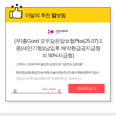
이달의 추천
암
보험
(무)흥Good 모두담은암보험Plus(25.07):1
종(세만기형)(납입후 해약환급금지급형
의 50%지급형)
고객의 니즈에 따라 필요한 보장으로 가입하는 암보험!
#암 #암보험 #암진단비 #암수술비 #암주요치료비 #해당특약가입시
준법감시인 확인필L250922-09-72 (2025-09-22 ~ 2026-09-21)
자세히보기
**,***
월
원