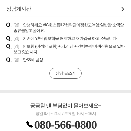
상담게시판
[암]
안녕하세요.AIG윈스톱II 2형약관이정한고액암,일반암,소액암
종류를알고싶어요.
[암]
기존에 있던 암보험을 해지하고 재가입을 하고..싶읍니다.
[암]
암보험 (여성암 포함) + 뇌.심장 + 간병특약 비갱신형으로 알아
보고 있습니다.
[암]
만35세 남성
상담 글쓰기
궁금할 땐 부담없이 물어보세요~
평일 9시 ~ 21시 / 토요일 10시 ~ 16시
080-566-0800